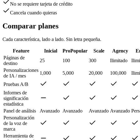
No se requiere tarjeta de crédito
Cancela cuando quieras
Comparar planes
Cada característica, lado a lado. Sin letra pequeña.
Feature
Inicial
Pro
Popular
Scale
Agency
E
Páginas de
25
100
300
Ilimitado
Ilim
destino
Personalizaciones
1,000
5,000
20,000
100,000
Ilim
de IA / mes
Pruebas A/B
Informes de
significación
estadística
Panel de análisis
Avanzado
Avanzado
Avanzado
Avanzado
Pers
Personalización
de la voz de
marca
Herramienta de