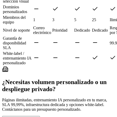
selección visual
Dominios
personalizados
Miembros del
1
3
5
25
Ilim
equipo
Correo
Res
Nivel de soporte
Prioridad
Dedicado
Dedicado
electrónico
por
Garantía de
disponibilidad
99.
SLA
White-label /
entrenamiento IA
personalizado
¿Necesitas volumen personalizado o un
despliegue privado?
Páginas ilimitadas, entrenamiento IA personalizado en tu marca,
SLA 99,99%, infraestructura dedicada y opciones white-label.
Contáctanos para un presupuesto personalizado.