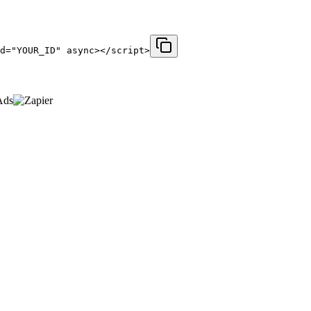
d="YOUR_ID" async></script>